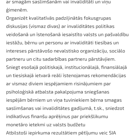
ar smagām saslimšanām vai invaliditāti un viņu
ģimenēm.
Organizēt kvalitatīvās padziļinātās fokusgrupas
diskusijas (vismaz divas) ar invaliditātes politikas
veidošanā un īstenošanā iesaistīto valsts un pašvaldību
iestāžu, bērnu un personu ar invaliditāti tiesības un
intereses pārstāvošo nevalstisko organizāciju, sociālo
partneru un citu sadarbības partneru pārstāvjiem.
Sniegt esošajā politiskajā, institucionālajā, finansiālajā
un tiesiskajā ietvarā reāli īstenojamas rekomendācijas
ar vismaz diviem iespējamiem risinājumiem par
psiholoģiskā atbalsta pakalpojuma sniegšanas
iespējām bērniem un viņa tuviniekiem bērna smagas
saslimšanas vai invaliditātes gadījumā, t.sk., sniedzot
indikatīvus finanšu aprēķinus par priekšlikumu
monetāro ietekmi uz valsts budžetu
Atbilstoši iepirkuma rezultātiem pētījumu veic SIA