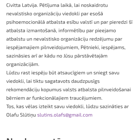
Civitta Latvija. Pētījuma laikā, lai noskaidrotu
nevalstisko organizāciju viedokli par esošā
psihoemocionālā atbalsta esību valstī un par pieredzi šī
atbalsta izmantošanā, informētību par pieejamo
atbalstu un nevalstisko organizāciju redzējumu par
iespējamajiem pilnveidojumiem, Pētnieki, iespējams,
sazināsies arī ar kādu no Jūsu pārstāvētajām
organizācijām.
Lūdzu rast iespēju būt atsaucīgiem un sniegt savu
viedokli, lai tiktu sagatavots daudzpusīgs
rekomendāciju kopumus valsts atbalsta pilnveidošanai
bērniem ar funkcionālajiem traucējumiem.
Tos, kas vēlas izteikt savu viedokli, lūdzu sazināties ar
Olafu Slūtiņu
slutins.olafs@gmail.com