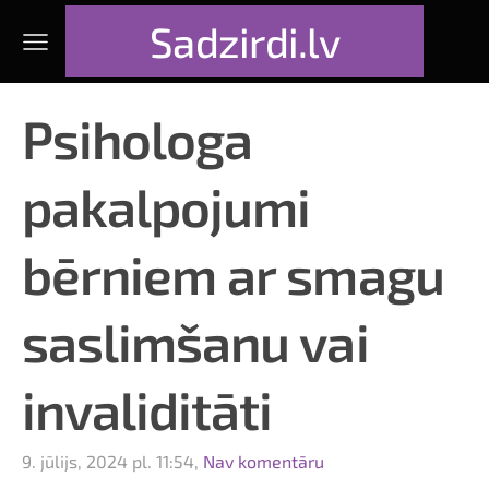
Sadzirdi.lv
Psihologa
pakalpojumi
bērniem ar smagu
saslimšanu vai
invaliditāti
9. jūlijs, 2024 pl. 11:54,
Nav komentāru