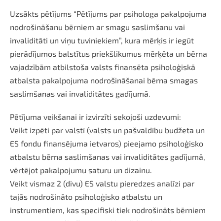
Uzsākts pētījums “Pētījums par psihologa pakalpojuma
nodrošināšanu bērniem ar smagu saslimšanu vai
invaliditāti un viņu tuviniekiem”, kura mērķis ir iegūt
pierādījumos balstītus priekšlikumus mērķēta un bērna
vajadzībām atbilstoša valsts finansēta psiholoģiskā
atbalsta pakalpojuma nodrošināšanai bērna smagas
saslimšanas vai invaliditātes gadījumā.
Pētījuma veikšanai ir izvirzīti sekojoši uzdevumi:
Veikt izpēti par valstī (valsts un pašvaldību budžeta un
ES fondu finansējuma ietvaros) pieejamo psiholoģisko
atbalstu bērna saslimšanas vai invaliditātes gadījumā,
vērtējot pakalpojumu saturu un dizainu.
Veikt vismaz 2 (divu) ES valstu pieredzes analīzi par
tajās nodrošināto psiholoģisko atbalstu un
instrumentiem, kas specifiski tiek nodrošināts bērniem