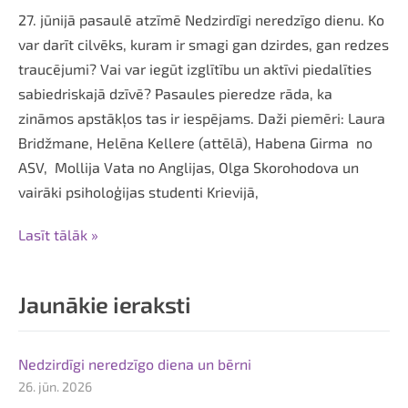
27. jūnijā pasaulē atzīmē Nedzirdīgi neredzīgo dienu. Ko
var darīt cilvēks, kuram ir smagi gan dzirdes, gan redzes
traucējumi? Vai var iegūt izglītību un aktīvi piedalīties
sabiedriskajā dzīvē? Pasaules pieredze rāda, ka
zināmos apstākļos tas ir iespējams. Daži piemēri: Laura
Bridžmane, Helēna Kellere (attēlā), Habena Girma no
ASV, Mollija Vata no Anglijas, Olga Skorohodova un
vairāki psiholoģijas studenti Krievijā,
Lasīt tālāk »
Jaunākie ieraksti
Nedzirdīgi neredzīgo diena un bērni
26. jūn. 2026