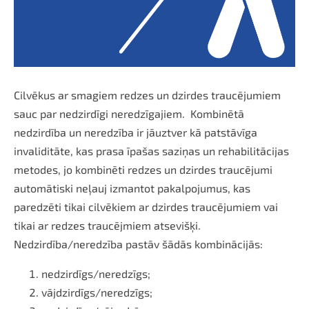
Cilvēkus ar smagiem redzes un dzirdes traucējumiem
sauc par nedzirdīgi neredzīgajiem. Kombinētā
nedzirdība un neredzība ir jāuztver kā patstāvīga
invaliditāte, kas prasa īpašas saziņas un rehabilitācijas
metodes, jo kombinēti redzes un dzirdes traucējumi
automātiski neļauj izmantot pakalpojumus, kas
paredzēti tikai cilvēkiem ar dzirdes traucējumiem vai
tikai ar redzes traucējmiem atsevišķi.
Nedzirdība/neredzība pastāv šādās kombinācijās:
nedzirdīgs/neredzīgs;
vājdzirdīgs/neredzīgs;