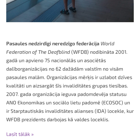
Pasaules nedzirdīgi neredzīgo federācija
World
Federation of The Deafblind
(WFDB) nodibināta 2001.
gadā un apvieno 75 nacionālās un asociētās
dalīborganizācijas no 62 dažādām valstīm no visām
pasaules malām. Organizācijas mērķis ir uzlabot dzīves
kvalitāti un aizsargāt šīs invaliditātes grupas tiesības.
2007. gada organizācija ieguva padomdevēja statusu
ANO Ekonomikas un sociālo lietu padomē (ECOSOC) un
ir Starptautiskās invaliditātes alianses (IDA) locekle, kur
WFDB prezidents darbojas kā valdes loceklis.
Lasīt tālāk »