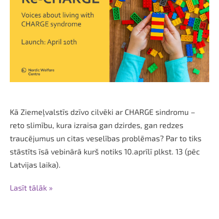
Kā Ziemeļvalstīs dzīvo cilvēki ar CHARGE sindromu –
reto slimību, kura izraisa gan dzirdes, gan redzes
traucējumus un citas veselības problēmas? Par to tiks
stāstīts īsā vebinārā kurš notiks 10.aprīlī plkst. 13 (pēc
Latvijas laika).
Lasīt tālāk »