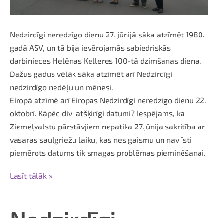
Nedzirdīgi neredzīgo dienu 27. jūnijā sāka atzīmēt 1980.
gadā ASV, un tā bija ievērojamās sabiedriskās
darbinieces Helēnas Kelleres 100-tā dzimšanas diena.
Dažus gadus vēlāk sāka atzīmēt arī Nedzirdīgi
nedzirdīgo nedēļu un mēnesi.
Eiropā atzīmē arī Eiropas Nedzirdīgi neredzīgo dienu 22.
oktobrī. Kāpēc divi atšķirīgi datumi? Iespējams, ka
Ziemeļvalstu pārstāvjiem nepatika 27.jūnija sakritība ar
vasaras saulgriežu laiku, kas nes gaismu un nav īsti
piemērots datums tik smagas problēmas pieminēšanai.
Lasīt tālāk »