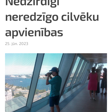
Nedzirdīgi
neredzīgo cilvēku
apvienības
25. jūn. 2023