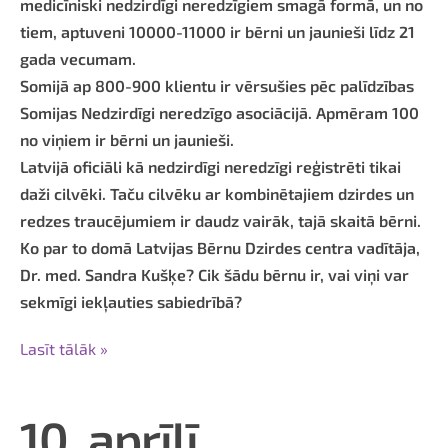
medicīniski nedzirdīgi neredzīgiem smagā formā, un no
tiem, aptuveni 10000-11000 ir bērni un jaunieši līdz 21
gada vecumam.
Somijā ap 800-900 klientu ir vērsušies pēc palīdzības
Somijas Nedzirdīgi neredzīgo asociācijā. Apmēram 100
no viņiem ir bērni un jaunieši.
Latvijā oficiāli kā nedzirdīgi neredzīgi reģistrēti tikai
daži cilvēki. Taču cilvēku ar kombinētajiem dzirdes un
redzes traucējumiem ir daudz vairāk, tajā skaitā bērni.
Ko par to domā Latvijas Bērnu Dzirdes centra vadītāja,
Dr. med. Sandra Kušķe? Cik šādu bērnu ir, vai viņi var
sekmīgi iekļauties sabiedrībā?
Lasīt tālāk »
10. aprīlī