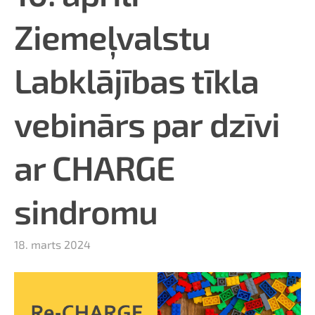
Ziemeļvalstu
Labklājības tīkla
vebinārs par dzīvi
ar CHARGE
sindromu
18. marts 2024