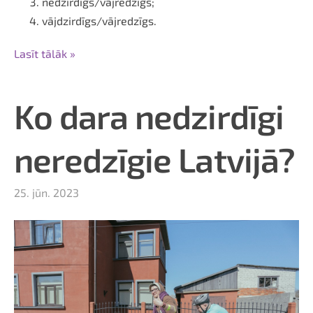
nedzirdīgs/vājredzīgs;
vājdzirdīgs/vājredzīgs.
Lasīt tālāk »
Ko dara nedzirdīgi
neredzīgie Latvijā?
25. jūn. 2023