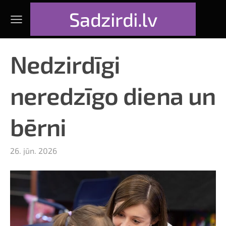
Sadzirdi.lv
Nedzirdīgi
neredzīgo diena un
bērni
26. jūn. 2026