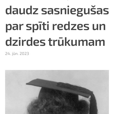
daudz sasniegušas
par spīti redzes un
dzirdes trūkumam
24. jūn. 2023