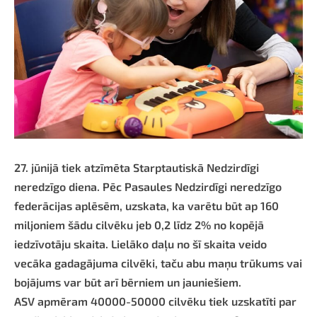
27. jūnijā tiek atzīmēta Starptautiskā Nedzirdīgi
neredzīgo diena. Pēc Pasaules Nedzirdīgi neredzīgo
federācijas aplēsēm, uzskata, ka varētu būt ap 160
miljoniem šādu cilvēku jeb 0,2 līdz 2% no kopējā
iedzīvotāju skaita. Lielāko daļu no šī skaita veido
vecāka gadagājuma cilvēki, taču abu maņu trūkums vai
bojājums var būt arī bērniem un jauniešiem.
ASV apmēram 40000-50000 cilvēku tiek uzskatīti par