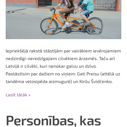
Iepriekšējā rakstā stāstījām par vairākiem ievērojamiem
nedzirdīgi-neredzīgajiem cilvēkiem ārzemēs. Taču arī
Latvijā ir cilvēki, kuri nenokar galvu un dzīvo.
Pastāstīsim par dažiem no viņiem: Gati Preisu (attēlā uz
tandēma velosipēda aizmugurē) un Kirilu Švidčenko.
Lasīt tālāk »
Personības, kas