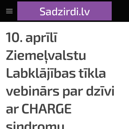
Sadzirdi.lv
10. aprīlī
Ziemeļvalstu
Labklājības tīkla
vebinārs par dzīvi
ar CHARGE
sindromu