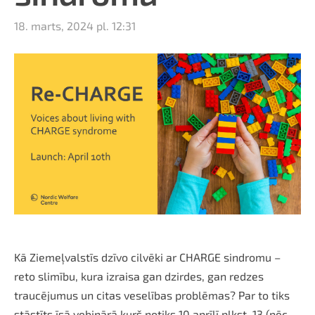
18. marts, 2024 pl. 12:31
Kā Ziemeļvalstīs dzīvo cilvēki ar CHARGE sindromu –
reto slimību, kura izraisa gan dzirdes, gan redzes
traucējumus un citas veselības problēmas? Par to tiks
stāstīts īsā vebinārā kurš notiks 10.aprīlī plkst. 13 (pēc