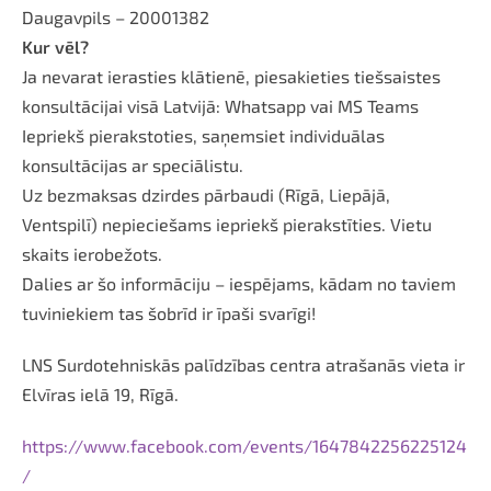
Daugavpils – 20001382
Kur vēl?
Ja nevarat ierasties klātienē, piesakieties tiešsaistes
konsultācijai visā Latvijā: Whatsapp vai MS Teams
Iepriekš pierakstoties, saņemsiet individuālas
konsultācijas ar speciālistu.
Uz bezmaksas dzirdes pārbaudi (Rīgā, Liepājā,
Ventspilī) nepieciešams iepriekš pierakstīties. Vietu
skaits ierobežots.
Dalies ar šo informāciju – iespējams, kādam no taviem
tuviniekiem tas šobrīd ir īpaši svarīgi!
LNS Surdotehniskās palīdzības centra atrašanās vieta ir
Elvīras ielā 19, Rīgā.
https://www.facebook.com/events/1647842256225124
/